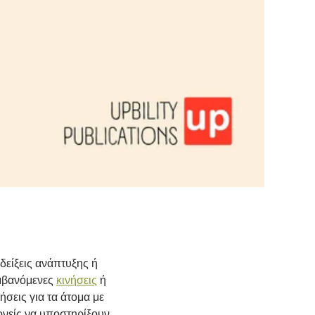
δείξεις ανάπτυξης ή
αμβανόμενες
κινήσεις
ή
ήσεις για τα άτομα με
ονείς να υποστηρίξουν