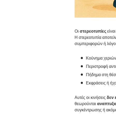
Οι
στερεοτυπίες
είνα
Η στερεοτυπία αποτελ
συμπεριφορών ή λόγο
Κούνημα χεριών
Περιστροφή αντ
Πήδημα στη θέσ
Εκφράσεις ή ήχ
Αυτές οι κινήσεις
δεν 
θεωρούνται
αναπτυξι
συγκέντρωσης ή ακόμα