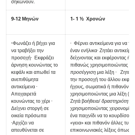
σηκώνουν.
9-12 Μηνών
1- 1 ½ Χρονών
·
Φωνάζει ή βήχει για
· Φέρνει αντικείμενα για να τα 
να τραβήξει την
έναν ενήλικα· Ζητάει αντικείμε
προσοχή· Εκφράζει
δείχνοντας και εκφέροντας ήχ
άρνηση κουνώντας το
πιθανώς χρησιμοποιώντας
κα
κεφάλι και απωθεί τα
προσέγγιση
μια λέξη · Ζητά 
ανεπιθύμητα
την προσοχή του άλλου εκφέρ
αντικείμενα ·
ήχους, σωματικά ή πιθανόν
Αποχαιρετά
χρησιμοποιώντας μια λέξη (μα
κουνώντας το χέρι ·
Ζητά βοήθεια/
δραστηριότητα
Δείχνει στοργή σε
χρησιμοποιώντας χειρονομίες 
οικεία πρόσωπα
ένα παιχνίδι να το κουρδίσουν)
·Αρχίζει να
«γεια» και πιθανόν άλλες τυπι
απευθύνεται σε
επικοινωνιακές λέξεις όπως