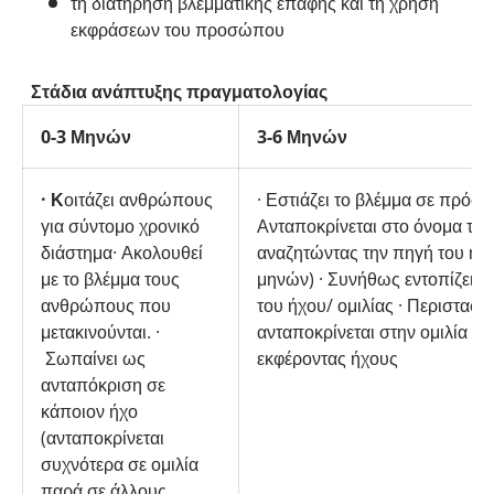
τη διατήρηση βλεμματικής επαφής και τη χρήση
εκφράσεων του προσώπου
Στάδια ανάπτυξης πραγματολογίας
0-3 Μηνών
3-6 Μηνών
·
Κ
οιτάζει ανθρώπους
· Εστιάζει το βλέμμα σε πρόσ
για σύντομο χρονικό
Ανταποκρίνεται στο όνομα του
διάστημα· Ακολουθεί
αναζητώντας την πηγή του ήχο
με το βλέμμα τους
μηνών) · Συνήθως εντοπίζει τ
ανθρώπους που
του ήχου/ ομιλίας · Περιστασι
μετακινούνται. ·
ανταποκρίνεται στην ομιλία
Σωπαίνει ως
εκφέροντας ήχους
ανταπόκριση σε
κάποιον ήχο
(ανταποκρίνεται
συχνότερα σε ομιλία
παρά σε άλλους