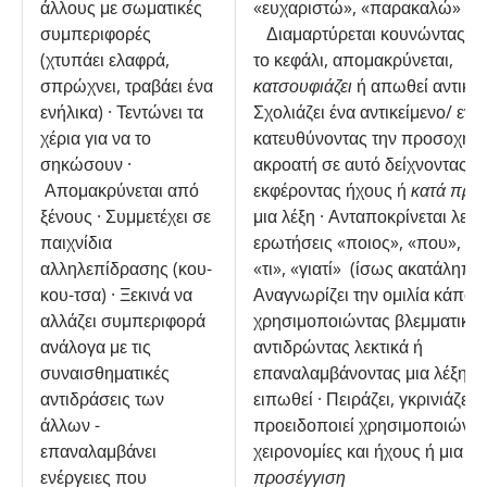
άλλους με σωματικές
«ευχαριστώ», «παρακαλώ» ·
συμπεριφορές
Διαμαρτύρεται κουνώντας αρ
(χτυπάει ελαφρά,
το κεφάλι, απομακρύνεται,
σπρώχνει, τραβάει ένα
κατσουφιάζει
ή απωθεί αντικεί
ενήλικα) · Τεντώνει τα
Σχολιάζει ένα αντικείμενο/ ενέ
χέρια για να το
κατευθύνοντας την προσοχή τ
σηκώσουν ·
ακροατή σε αυτό δείχνοντας κα
Απομακρύνεται από
εκφέροντας ήχους ή
κατά προ
ξένους · Συμμετέχει σε
μια λέξη · Ανταποκρίνεται λεκτ
παιχνίδια
ερωτήσεις «ποιος», «που», «π
αλληλεπίδρασης (κου-
«τι», «γιατί» (ίσως ακατάληπτα
κου-τσα) · Ξεκινά να
Αναγνωρίζει την ομιλία κάποι
αλλάζει συμπεριφορά
χρησιμοποιώντας βλεμματική 
ανάλογα με τις
αντιδρώντας λεκτικά ή
συναισθηματικές
επαναλαμβάνοντας μια λέξη πο
αντιδράσεις των
ειπωθεί · Πειράζει, γκρινιάζει κ
άλλων -
προειδοποιεί χρησιμοποιώντ
επαναλαμβάνει
χειρονομίες και ήχους ή μια λ
ενέργειες που
προσέγγιση