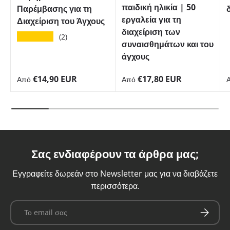
παιδική ηλικία | 50
Παρέμβασης για τη
εργαλεία για τη
Διαχείριση του Άγχους
διαχείριση των
★★★★★
(2)
συναισθημάτων και του
άγχους
Κανονική τιμή
Κανονική τιμή
€14,90 EUR
€17,80 EUR
Από
Από
Σας ενδιαφέρουν τα άρθρα μας;
Εγγραφείτε δωρεάν στο Newsletter μας για να διαβάζετε
περισσότερα.
Email
Εγγραφή