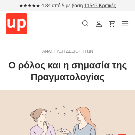
★★★★★ 4.84 από 5 με βάση
11543 Κριτικές
Μετάβαση στο περιεχόμενο
Αναζήτηση
Λογαριασμός
Cart
Αναζήτηση
Τύπος προϊόντος
Όλα
ΑΝΆΠΤΥΞΗ ΔΕΞΙΟΤΉΤΩΝ
Ο ρόλος και η σημασία της
Πραγματολογίας