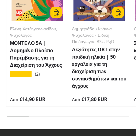
Επιλέξτε μορφή
Επιλέξτε 
Ελένη Χατζηγιαννακίδου,
Δημητριάδου Ιωάννα,
C
Ψυχολόγος
Ψυχολόγος - Ειδική
Παιδαγωγός BSc, PgD
ΜΟΝΤΕΛΟ 5Α |
Δεξιότητες DBT στην
Δομημένο Πλαίσιο
παιδική ηλικία | 50
Παρέμβασης για τη
εργαλεία για τη
Διαχείριση του Άγχους
διαχείριση των
★★★★★
(2)
συναισθημάτων και του
άγχους
Κανονική τιμή
Κανονική τιμή
€14,90 EUR
€17,80 EUR
Από
Από