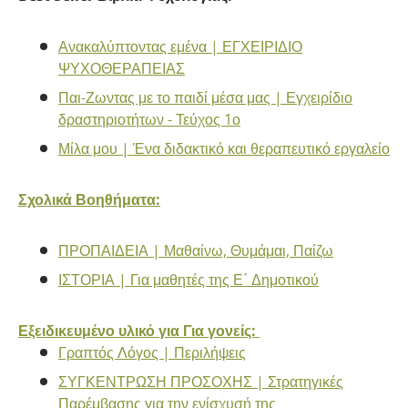
Ανακαλύπτοντας εμένα | ΕΓΧΕΙΡΙΔΙΟ
ΨΥΧΟΘΕΡΑΠΕΙΑΣ
Παι-Ζωντας με το παιδί μέσα μας | Εγχειρίδιο
δραστηριοτήτων - Τεύχος 1ο
Μίλα μου | Ένα διδακτικό και θεραπευτικό εργαλείο
Σχολικά Βοηθήματα:
ΠΡΟΠΑΙΔΕΙΑ | Μαθαίνω, Θυμάμαι, Παίζω
ΙΣΤΟΡΙΑ | Για μαθητές της Ε΄ Δημοτικού
Εξειδικευμένο υλικό για Για γονείς:
Γραπτός Λόγος | Περιλήψεις
ΣΥΓΚΕΝΤΡΩΣΗ ΠΡΟΣΟΧΗΣ | Στρατηγικές
Παρέμβασης για την ενίσχυσή της