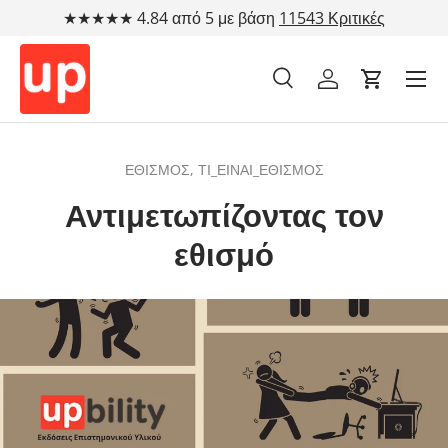
★★★★★ 4.84 από 5 με βάση
11543 Κριτικές
Μετάβαση στο περιεχόμενο
Αναζήτηση
Λογαριασμός
Cart
Αναζήτηση
Τύπος προϊόντος
Όλα
ΕΘΙΣΜΌΣ,
ΤΙ_ΕΊΝΑΙ_ΕΘΙΣΜΌΣ
Αντιμετωπίζοντας τον
εθισμό