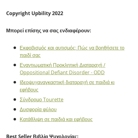
Copyright Upbility 2022
Μπορεί επίσης να σας ενδιαφέρουν:
Εκφοβισμός και αυτισμός: Πώς να βοηθήσετε το
παιδί σας
Εναντιωματική Προκλητική Διαταραχή /
Oppositional Defiant Disorder - ODD
Ιδεοψυχαναγκαστική διαταραχή σε παιδιά κι
εφήβους
Σύνδρομο Tourette
Δυσφορία φύλου
Κατάθλιψη σε παιδιά και εφήβους
Best Seller Βιβλία Ψυχολογίας: