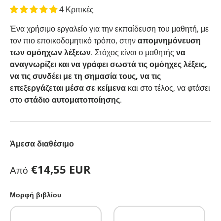
4 Κριτικές
Ένα χρήσιμο εργαλείο για την εκπαίδευση του μαθητή, με
τον πιο εποικοδομητικό τρόπο, στην
απομνημόνευση
των ομόηχων λέξεων
. Στόχος είναι ο μαθητής
να
αναγνωρίζει και να γράφει σωστά τις ομόηχες λέξεις,
να τις συνδέει με τη σημασία τους, να τις
επεξεργάζεται μέσα σε κείμενα
και στο τέλος, να φτάσει
στο
στάδιο αυτοματοποίησης
.
Άμεσα διαθέσιμο
Κανονική τιμή
€14,55 EUR
Από
Μορφή βιβλίου