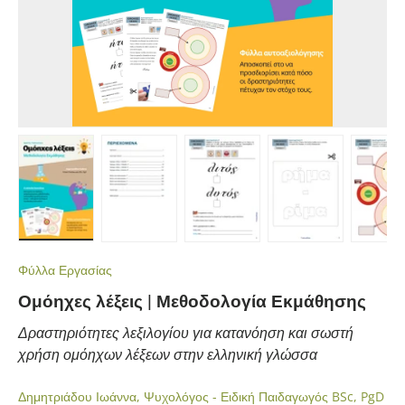
Load image 1 in gallery view
Load image 2 in gallery view
Load image 3 in gallery view
Load image 4 in gall
Load ima
Φύλλα Εργασίας
Ομόηχες λέξεις | Μεθοδολογία Εκμάθησης
Δραστηριότητες λεξιλογίου για κατανόηση και σωστή
χρήση ομόηχων λέξεων στην ελληνική γλώσσα
Δημητριάδου Ιωάννα, Ψυχολόγος - Ειδική Παιδαγωγός BSc, PgD