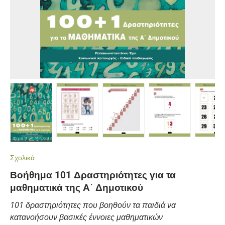
Load image 1 in gallery view
Load image 2 in gallery view
Load image 3 in gallery view
Load image 4 in gall
Load ima
Σχολικά
Βοήθημα 101 Δραστηριότητες για τα
μαθηματικά της Α΄ Δημοτικού
101 δραστηριότητες που βοηθούν τα παιδιά να
κατανοήσουν βασικές έννοιες μαθηματικών