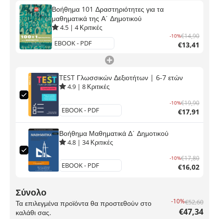
Βοήθημα 101 Δραστηριότητες για τα
μαθηματικά της Α΄ Δημοτικού
4.5
|
4
Κριτικές
€14,90
-10%
€13,41
TEST Γλωσσικών Δεξιοτήτων | 6-7 ετών
4.9
|
8
Κριτικές
€19,90
-10%
€17,91
Βοήθημα Μαθηματικά Δ΄ Δημοτικού
4.8
|
34
Κριτικές
€17,80
-10%
€16,02
Σύνολο
-10%
€52,60
Τα επιλεγμένα προϊόντα θα προστεθούν στο
€47,34
καλάθι σας.