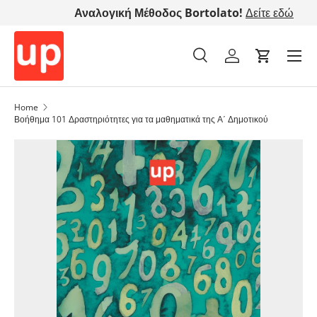
Αναλογική Μέθοδος Bortolato!
Δείτε εδώ
Μετάβαση στο περιεχόμενο
Αναζήτηση
Λογαριασμός
Cart
Αναζήτηση
Τύπος προϊόντος
Όλα
Home
Βοήθημα 101 Δραστηριότητες για τα μαθηματικά της Α΄ Δημοτικού