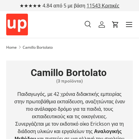
★★★★★ 4.84 από 5 με βάση
11543 Κριτικές
Μετάβαση στο περιεχόμενο
Αναζήτηση
Λογαριασμός
Cart
Αναζήτηση
Τύπος προϊόντος
Όλα
Home
Camillo Bortolato
Camillo Bortolato
(3 προϊόντα)
Παιδαγωγός, με 42 χρόνια διδακτικής εμπειρίας
στην πρωτοβάθμια εκπαίδευση, αναζητώντας έναν
πιο ανάλαφρο δρόμο για τα παιδιά, τους
εκπαιδευτικούς και τις οικογένειες.
Συνεργάζεται με τον εκδοτικό οίκο Erickson για τη
διάδοση υλικών και εργαλείων της
Αναλογικής
Μεθόδου
και πιστεύει σε μια αλλαγή του σχολείου