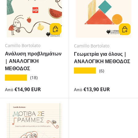
Επιλέξτε μορφή
Επιλέξτ
Camillo Bortolato
Camillo Bortolato
Ανάλυση προβλημάτων
Γεωμετρία για όλους |
| ΑΝΑΛΟΓΙΚΗ
ΑΝΑΛΟΓΙΚΗ ΜΕΘΟΔΟΣ
ΜΕΘΟΔΟΣ
★★★★★
(6)
★★★★★
(18)
Κανονική τιμή
Κανονική τιμή
€14,90 EUR
€13,90 EUR
Από
Από