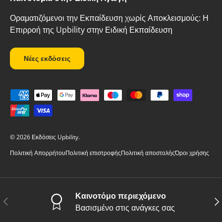
Οραματιζόμενοι την Εκπαίδευση χωρίς Αποκλεισμούς: Η
Επιρροή της Upbility στην Ειδική Εκπαίδευση
Νέες εκδόσεις
Δεκτοί τρόποι πληρωμής
© 2026
Εκδόσεις Upbility
.
Πολιτική Απορρήτου
Πολιτική επιστροφής
Πολιτική αποστολής
Όροι χρήσης
Καινοτόμο περιεχόμενο
Προηγούμενο
Επ
Βασισμένο στις ανάγκες σας