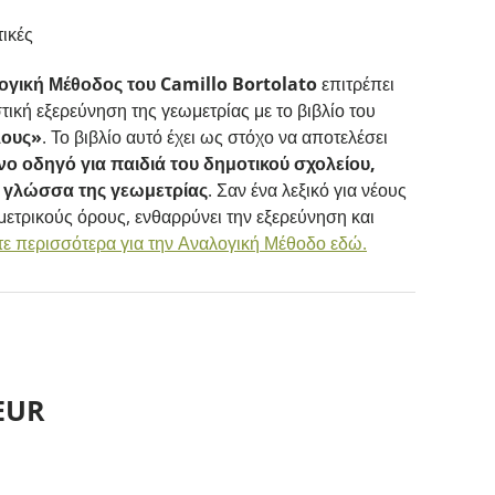
τικές
ογική Μέθοδος του Camillo Bortolato
επιτρέπει
ική εξερεύνηση της γεωμετρίας με το βιβλίο του
λους»
. Το βιβλίο αυτό έχει ως στόχο να αποτελέσει
ο οδηγό για παιδιά του δημοτικού σχολείου,
η γλώσσα της γεωμετρίας
. Σαν ένα λεξικό για νέους
ετρικούς όρους, ενθαρρύνει την εξερεύνηση και
ε περισσότερα για την Αναλογική Μέθοδο εδώ.
μή
 EUR
view
9 in gallery view