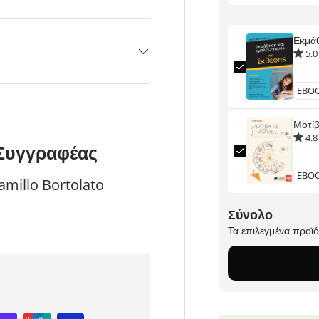
Εκμάθ
5.0
Μοτί
4.8
Συγγραφέας
amillo Bortolato
Σύνολο
Τα επιλεγμένα προϊ