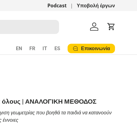
Αναλογική Μέθοδος Bortolato!
Podcast
Υποβολή έργων
Δείτε εδ
Λογαριασμός
Cart
Επικοινωνία
EN
FR
IT
ES
ια όλους | ΑΝΑΛΟΓΙΚΗ ΜΕΘΟΔΟΣ
ιση γεωμετρίας που βοηθά τα παιδιά να κατανοούν
ς έννοιες