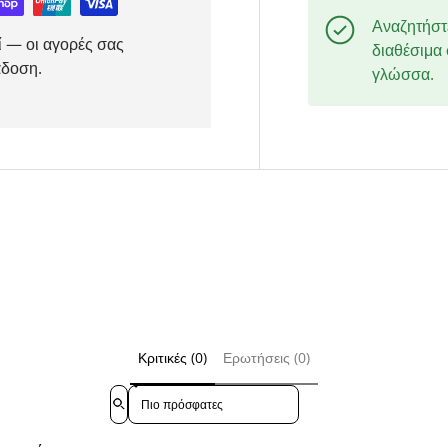
Αναζητήστε
ί — οι αγορές σας
διαθέσιμα
άδοση.
γλώσσα.
Κριτικές (0)
Ερωτήσεις (0)
Sort reviews by