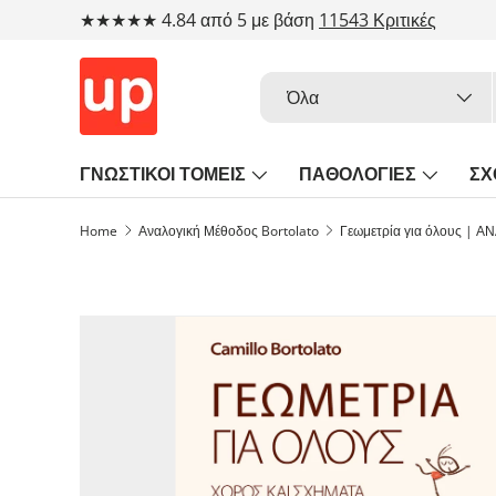
★★★★★ 4.84 από 5 με βάση
11543 Κριτικές
Μετάβαση στο περιεχόμενο
Αναζήτηση
Τύπος προϊόντος
Όλα
ΓΝΩΣΤΙΚΟΙ ΤΟΜΕΙΣ
ΠΑΘΟΛΟΓΙΕΣ
ΣΧ
Home
Αναλογική Μέθοδος Bortolato