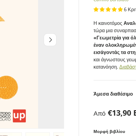
6 Κρι
Η καινοτόμος
Αναλ
τώρα μια συναρπαστ
«Γεωμετρία για ό
Επόμενο
έναν ολοκληρωμέν
εισάγοντάς τα στ
και άγνωστους γεωμ
κατανόηση.
Διαβάστ
Άμεσα διαθέσιμο
Κανονική τι
€13,90
Από
Μορφή βιβλίου
iew
in gallery view
oad image 5 in gallery view
Load image 6 in gallery view
Load image 7 in gallery view
Load image 8 in gallery 
Load image 