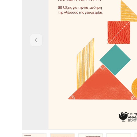
Προηγούμενο
Load image 1 in gallery view
Load image 2 in gallery view
Load image 3 in gallery v
Load image 4 
L