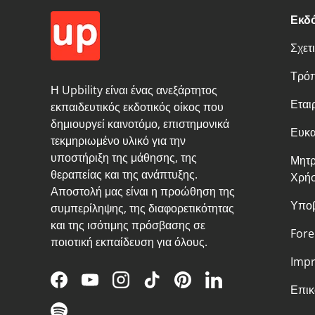
Εκδό
Σχετ
Τρό
Η Upbility είναι ένας ανεξάρτητος
Εται
εκπαιδευτικός εκδοτικός οίκος που
δημιουργεί καινοτόμο, επιστημονικά
Ευκα
τεκμηριωμένο υλικό για την
υποστήριξη της μάθησης, της
Μητρ
θεραπείας και της ανάπτυξης.
Χρή
Αποστολή μας είναι η προώθηση της
Υποβ
συμπερίληψης, της διαφορετικότητας
και της ισότιμης πρόσβασης σε
Fore
ποιοτική εκπαίδευση για όλους.
Impr
Facebook
YouTube
Instagram
TikTok
Pinterest
LinkedIn
Επικ