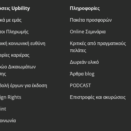
σεις Upbility
Πληροφορίες
ικά με εμάς
Πακέτα προσφορών
ποι Πληρωμής
Online Σεμινάρια
ρική κοινωνική ευθύνη
Kριτικές από πραγματικούς
πελάτες
ιρίες καριέρας
Δωρεάν υλικό
ώο Δικαιωμάτων
σης
Άρθρα blog
ολή έργων για έκδοση
PODCAST
ign Rights
Επιστροφές και ακυρώσεις
int
οινωνία