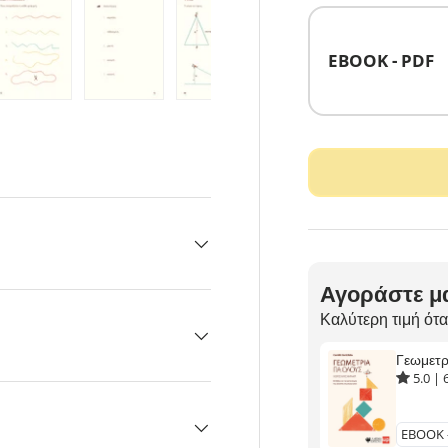
EBOOK - PDF
Αγοράστε μα
Καλύτερη τιμή ότα
Γεωμετ
5.0
|