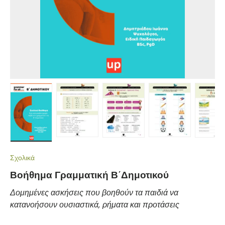
Load image 1 in gallery view
Load image 2 in gallery view
Load image 3 in gallery view
Load image 4 in gall
Load ima
Σχολικά
Βοήθημα Γραμματική Β΄Δημοτικού
Δομημένες ασκήσεις που βοηθούν τα παιδιά να
κατανοήσουν ουσιαστικά, ρήματα και προτάσεις