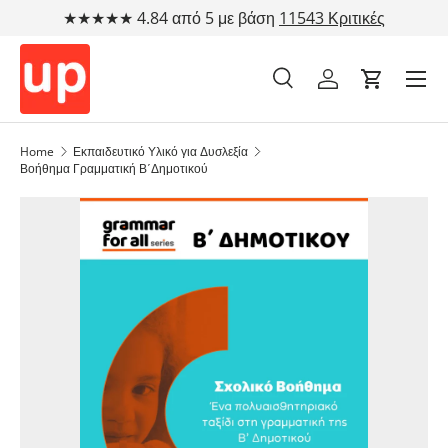
★★★★★ 4.84 από 5 με βάση
11543 Κριτικές
Μετάβαση στο περιεχόμενο
Αναζήτηση
Λογαριασμός
Cart
Αναζήτηση
Τύπος προϊόντος
Όλα
Home
Εκπαιδευτικό Υλικό για Δυσλεξία
Βοήθημα Γραμματική Β΄Δημοτικού