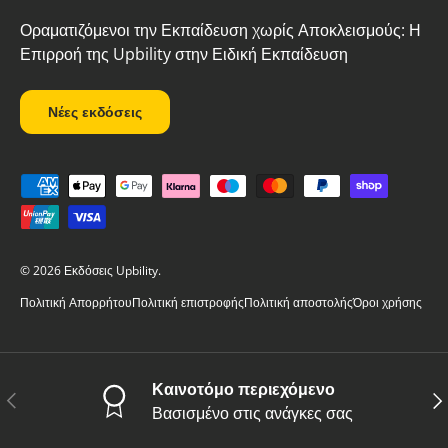
Οραματιζόμενοι την Εκπαίδευση χωρίς Αποκλεισμούς: Η
Επιρροή της Upbility στην Ειδική Εκπαίδευση
Νέες εκδόσεις
Δεκτοί τρόποι πληρωμής
© 2026
Εκδόσεις Upbility
.
Πολιτική Απορρήτου
Πολιτική επιστροφής
Πολιτική αποστολής
Όροι χρήσης
Καινοτόμο περιεχόμενο
Προηγούμενο
Επ
Βασισμένο στις ανάγκες σας