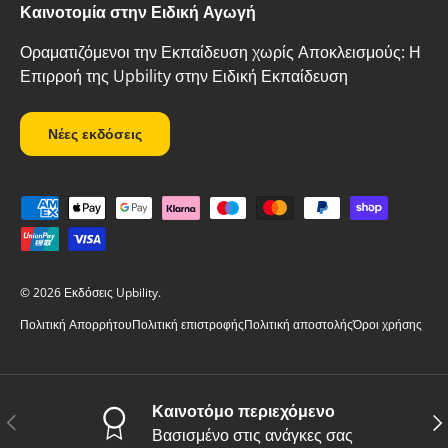
Καινοτομία στην Ειδική Αγωγή
Οραματιζόμενοι την Εκπαίδευση χωρίς Αποκλεισμούς: Η
Επιρροή της Upbility στην Ειδική Εκπαίδευση
Νέες εκδόσεις
Δεκτοί τρόποι πληρωμής
© 2026
Εκδόσεις Upbility
.
Πολιτική Απορρήτου
Πολιτική επιστροφής
Πολιτική αποστολής
Όροι χρήσης
Καινοτόμο περιεχόμενο
Προηγούμενο
Επ
Βασισμένο στις ανάγκες σας