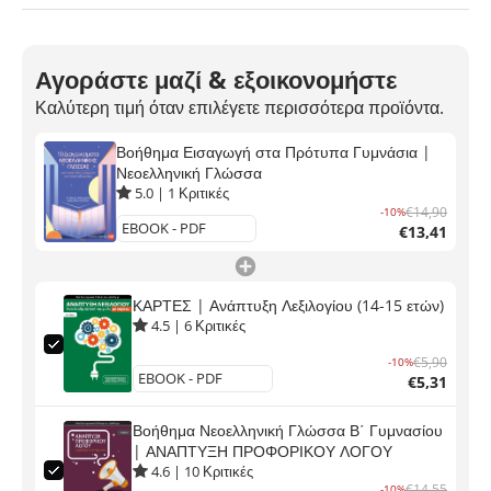
Αγοράστε μαζί & εξοικονομήστε
Καλύτερη τιμή όταν επιλέγετε περισσότερα προϊόντα.
Βοήθημα Εισαγωγή στα Πρότυπα Γυμνάσια |
Νεοελληνική Γλώσσα
5.0
|
1
Κριτικές
€14,90
-10%
€13,41
ΚΑΡΤΕΣ | Ανάπτυξη Λεξιλογίου (14-15 ετών)
4.5
|
6
Κριτικές
€5,90
-10%
€5,31
Βοήθημα Νεοελληνική Γλώσσα Β΄ Γυμνασίου
| ΑΝΑΠΤΥΞΗ ΠΡΟΦΟΡΙΚΟΥ ΛΟΓΟΥ
4.6
|
10
Κριτικές
€14,55
-10%