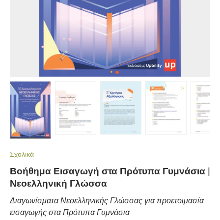
Load image 1 in gallery view
Load image 2 in gallery view
Load image 3 in gallery view
Load image 4 in gall
Load ima
Σχολικά
Βοήθημα Εισαγωγή στα Πρότυπα Γυμνάσια |
Νεοελληνική Γλώσσα
Διαγωνίσματα Νεοελληνικής Γλώσσας για προετοιμασία
εισαγωγής στα Πρότυπα Γυμνάσια