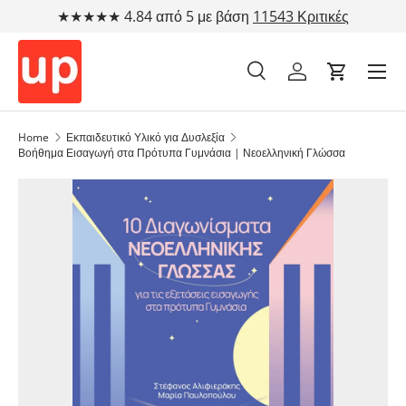
★★★★★ 4.84 από 5 με βάση
11543 Κριτικές
Μετάβαση στο περιεχόμενο
Αναζήτηση
Λογαριασμός
Cart
Αναζήτηση
Τύπος προϊόντος
Όλα
Home
Εκπαιδευτικό Υλικό για Δυσλεξία
Βοήθημα Εισαγωγή στα Πρότυπα Γυμνάσια | Νεοελληνική Γλώσσα