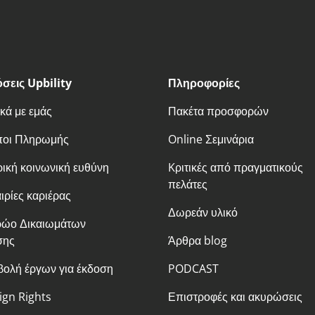
σεις Upbility
Πληροφορίες
ικά με εμάς
Πακέτα προσφορών
ποι Πληρωμής
Online Σεμινάρια
ρική κοινωνική ευθύνη
Kριτικές από πραγματικούς
πελάτες
ιρίες καριέρας
Δωρεάν υλικό
ώο Δικαιωμάτων
σης
Άρθρα blog
ολή έργων για έκδοση
PODCAST
ign Rights
Επιστροφές και ακυρώσεις