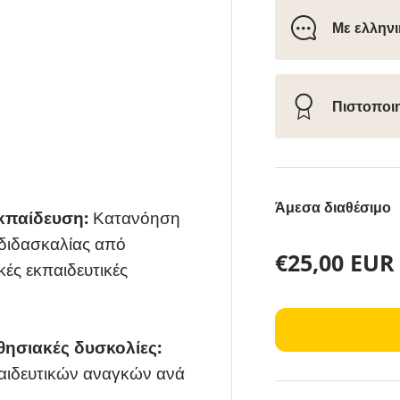
Με ελληνι
Πιστοποι
Άμεσα διαθέσιμο
κπαίδευση:
Κατανόηση
διδασκαλίας από
Κανονική τι
€25,00 EUR
ές εκπαιδευτικές
θησιακές δυσκολίες:
αιδευτικών αναγκών ανά