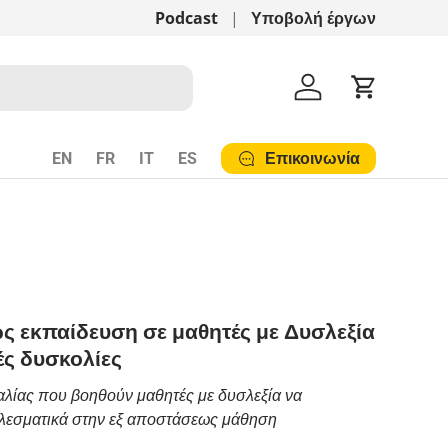
Αναλογική Μέθοδος Bortolato!
Podcast
Υποβολή έργων
Δείτε εδ
Λογαριασμός
Cart
Επικοινωνία
EN
FR
IT
ES
ς εκπαίδευση σε μαθητές με Δυσλεξία
ές δυσκολίες
αλίας που βοηθούν μαθητές με δυσλεξία να
λεσματικά στην εξ αποστάσεως μάθηση