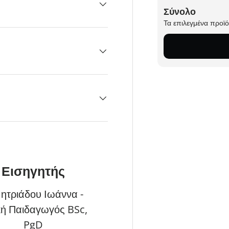
Σύνολο
Τα επιλεγμένα προϊ
Εισηγητής
ητριάδου Ιωάννα -
κή Παιδαγωγός BSc,
PgD