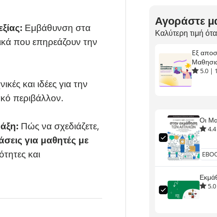
Αγοράστε μα
ξίας:
Εμβάθυνση στα
Καλύτερη τιμή ότα
ικά που επηρεάζουν την
Eξ αποσ
Μαθησια
5.0
|
νικές και ιδέες για την
κό περιβάλλον.
Οι Μα
άξη:
Πώς να σχεδιάζετε,
4.4
σεις για μαθητές με
ότητες και
Εκμά
5.0