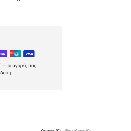
ί — οι αγορές σας
άδοση.
Κριτικές (0)
Ερωτήσεις (0)