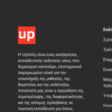
Εκδό
Σχετ
Τρό
Η Upbility είναι ένας ανεξάρτητος
Εται
εκπαιδευτικός εκδοτικός οίκος που
δημιουργεί καινοτόμο, επιστημονικά
Ευκα
τεκμηριωμένο υλικό για την
υποστήριξη της μάθησης, της
Μητρ
θεραπείας και της ανάπτυξης.
Χρή
Αποστολή μας είναι η προώθηση της
Υποβ
συμπερίληψης, της διαφορετικότητας
και της ισότιμης πρόσβασης σε
Fore
ποιοτική εκπαίδευση για όλους.